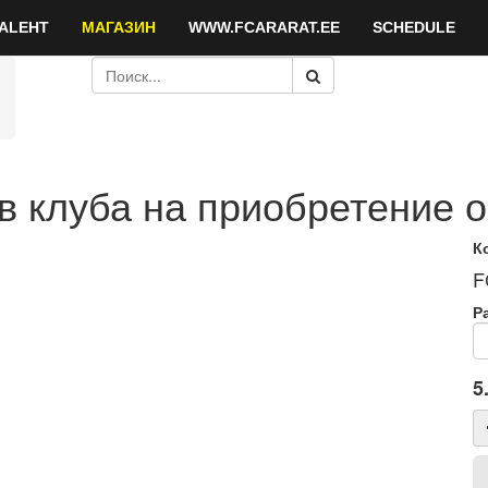
ALEHT
МАГАЗИН
WWW.FCARARAT.EE
SCHEDULE
 клуба на приобретение 
К
F
Р
5