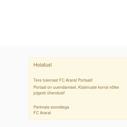
Hoiatus!
Tere tulemast FC Ararat Portaali!
Portaal on uuendamisel. Küsimuste korral võtke
julgesti ühendust!
Parimate soovidega
FC Ararat