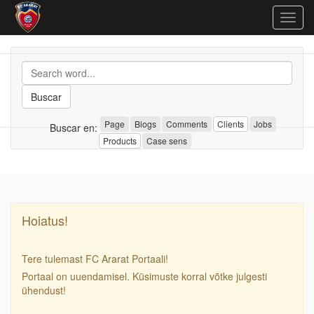
Togg
navig
Buscar
Page
Blogs
Comments
Clients
Jobs
Buscar en:
Products
Case sens
Hoiatus!
Tere tulemast FC Ararat Portaali!
Portaal on uuendamisel. Küsimuste korral võtke julgesti
ühendust!